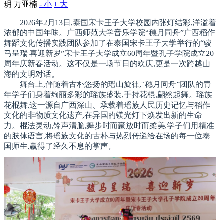
玥 万亚楠
- 小
+ 大
2026年2月13日,泰国宋卡王子大学校园内张灯结彩,洋溢着
浓郁的中国年味。广西师范大学音乐学院“穗月同舟”广西稻作
舞蹈文化传播实践团队参加了在泰国宋卡王子大学举行的“骏
马呈瑞 喜迎新岁”宋卡王子大学成立60周年暨孔子学院成立20
周年庆新春活动。这不仅是一场节日的欢庆,更是一次跨越山
海的文明对话。
舞台上,伴随着古朴悠扬的瑶山旋律,“穗月同舟”团队的青
年学子们身着绚丽多彩的瑶族盛装,手持花棍,翩然起舞。瑶族
花棍舞,这一源自广西深山、承载着瑶族人民历史记忆与稻作
文化的非物质文化遗产,在异国的镁光灯下焕发出新的生命
力。棍法灵动,铃声清脆,舞步时而豪放时而柔美,学子们用精准
的肢体语言,将瑶族文化的古朴与热烈传递给在场的每一位泰
国师生,赢得了经久不息的掌声。