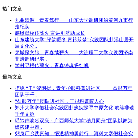
热门文章
九曲清源，青春笃行——山东大学调研团沿黄河九市行
走纪实
感恩母校传薪火 宣讲引航助成长
山东建筑大学“绿韵暖冬 青衿筑梦”实践团队赴溪山居开
展文化公..
泉城探文脉，青春续薪火——大连理工大学实践团济南
非遗调研纪实..
学村寻根传薪火，青春铸魂扬红帆
最新文章
拒绝 “干” 涩困扰，青年护眼科普进社区 —— 益眼万年
团队于千..
“益眼万年” 团队进社区，干眼科普暖人心
郑州大学寒假社会实践团赴豫皖探寻中原文化 赓续非遗
千年文脉
瑶铃声响贺双庆：广西师范大学“穗月同舟”团队以舞为
媒搭建中泰..
躬身厂乡践真知，悟透精神勇前行：河科大寒假社会实