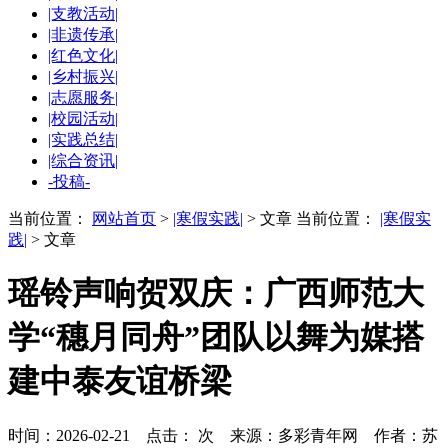
|支教活动|
|非遗传承|
|红色文化|
|乡村振兴|
|志愿服务|
|校园活动|
|实践总结|
|综合资讯|
-投稿-
当前位置：
网站首页
>
|寒假实践|
> 文章
当前位置：
|寒假实
践|
> 文章
瑶铃声响贺双庆：广西师范大
学“穗月同舟”团队以舞为媒搭
建中泰友谊桥梁
时间：2026-02-21 点击：
次
来源：多彩青年网 作者：苏