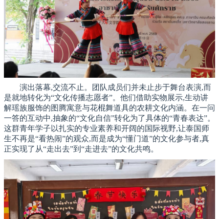
演出落幕,交流不止。团队成员们并未止步于舞台表演,而
是就地转化为“文化传播志愿者”。他们借助实物展示,生动讲
解瑶族服饰的图腾寓意与花棍舞道具的农耕文化内涵。在一问
一答的互动中,抽象的“文化自信”转化为了具体的“青春表达”。
这群青年学子以扎实的专业素养和开阔的国际视野,让泰国师
生不再是“看热闹”的观众,而是成为“懂门道”的文化参与者,真
正实现了从“走出去”到“走进去”的文化共鸣。