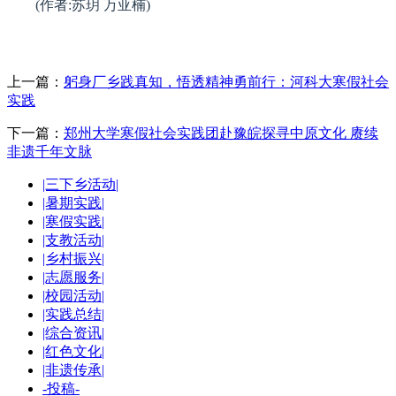
(作者:苏玥 万亚楠)
上一篇：
躬身厂乡践真知，悟透精神勇前行：河科大寒假社会
实践
下一篇：
郑州大学寒假社会实践团赴豫皖探寻中原文化 赓续
非遗千年文脉
|三下乡活动|
|暑期实践|
|寒假实践|
|支教活动|
|乡村振兴|
|志愿服务|
|校园活动|
|实践总结|
|综合资讯|
|红色文化|
|非遗传承|
-投稿-