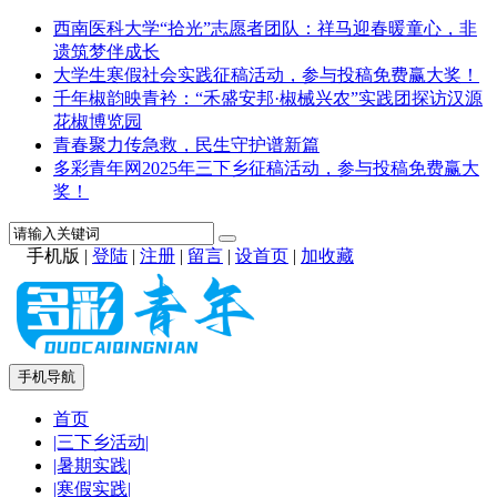
西南医科大学“拾光”志愿者团队：祥马迎春暖童心，非
遗筑梦伴成长
大学生寒假社会实践征稿活动，参与投稿免费赢大奖！
千年椒韵映青衿：“禾盛安邦·椒械兴农”实践团探访汉源
花椒博览园
青春聚力传急救，民生守护谱新篇
多彩青年网2025年三下乡征稿活动，参与投稿免费赢大
奖！
手机版
|
登陆
|
注册
|
留言
|
设首页
|
加收藏
手机导航
首页
|三下乡活动|
|暑期实践|
|寒假实践|