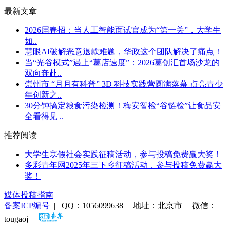
最新文章
​2026届春招：当人工智能面试官成为“第一关”，大学生
如..
慧眼AI破解恶意退款难题，华政这个团队解决了痛点！
当“光谷模式”遇上“葛店速度”：2026葛创汇首场沙龙的
双向奔赴..
崇州市 “月月有科普” 3D 科技实践营圆满落幕 点亮青少
年创新之..
30分钟搞定粮食污染检测！梅安智检“谷链检”让食品安
全看得见 ..
推荐阅读
大学生寒假社会实践征稿活动，参与投稿免费赢大奖！
多彩青年网2025年三下乡征稿活动，参与投稿免费赢大
奖！
媒体投稿指南
备案ICP编号
| QQ：1056099638 | 地址：北京市 | 微信：
tougaoj |