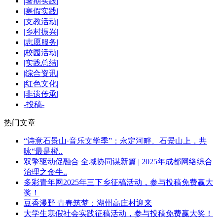
|暑期实践|
|寒假实践|
|支教活动|
|乡村振兴|
|志愿服务|
|校园活动|
|实践总结|
|综合资讯|
|红色文化|
|非遗传承|
-投稿-
热门文章
“诗意石景山·音乐文学季”：永定河畔、石景山上，共
咏“最是橙..
双擎驱动促融合 全域协同谋新篇 | 2025年成都网络综合
治理之金牛..
多彩青年网2025年三下乡征稿活动，参与投稿免费赢大
奖！
豆香漫野 青春筑梦：湖州高庄村迎来
大学生寒假社会实践征稿活动，参与投稿免费赢大奖！