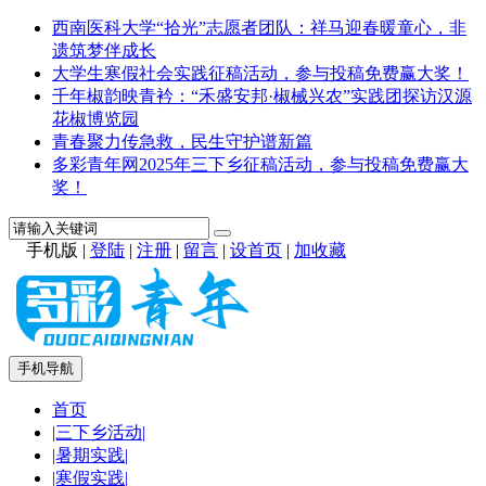
西南医科大学“拾光”志愿者团队：祥马迎春暖童心，非
遗筑梦伴成长
大学生寒假社会实践征稿活动，参与投稿免费赢大奖！
千年椒韵映青衿：“禾盛安邦·椒械兴农”实践团探访汉源
花椒博览园
青春聚力传急救，民生守护谱新篇
多彩青年网2025年三下乡征稿活动，参与投稿免费赢大
奖！
手机版
|
登陆
|
注册
|
留言
|
设首页
|
加收藏
手机导航
首页
|三下乡活动|
|暑期实践|
|寒假实践|