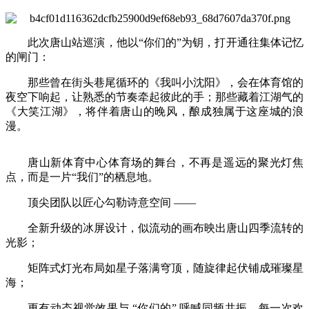
此次唐山站巡演，他以“你们的”为钥，打开通往集体记忆
的闸门：
那些曾在街头巷尾循环的《我叫小沈阳》，会在体育馆的
夜空下响起，让熟悉的节奏牵起彼此的手；那些藏着江湖气的
《大笑江湖》，将伴着唐山的晚风，酿成独属于这座城的浪
漫。
唐山新体育中心体育场的舞台，不再是遥远的聚光灯焦
点，而是一片“我们”的栖息地。
顶尖团队以匠心勾勒诗意空间 ——
全新升级的冰屏设计，似流动的画布映出唐山四季流转的
光影；
矩阵式灯光布局如星子落满穹顶，随旋律起伏铺成璀璨星
海；
更有动态视觉效果与 “你们的” 呼喊同频共振，每一次欢