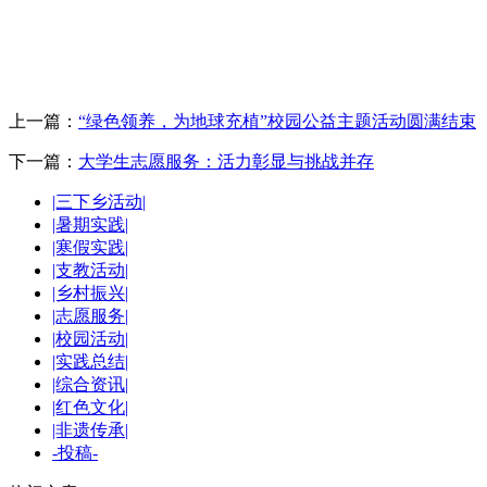
上一篇：
“绿色领养，为地球充植”校园公益主题活动圆满结束
下一篇：
大学生志愿服务：活力彰显与挑战并存
|三下乡活动|
|暑期实践|
|寒假实践|
|支教活动|
|乡村振兴|
|志愿服务|
|校园活动|
|实践总结|
|综合资讯|
|红色文化|
|非遗传承|
-投稿-