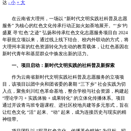
达
- 小
+ 大
在云南省大理州，一场以 “新时代文明实践社科普及志愿
服务” 为核心的红色文化传承行动正如火如荼地展开。“‘乡’约
盛夏 寻‘红色’之迹” 弘扬和传承红色文化志愿服务项目自 2024
年获批立项以来，通过线上线下结合、校内外联动的方式，将
大理州丰富的红色资源转化为生动的教育载体，让红色基因在
新时代青年和基层群众中焕发出新的活力。
一、项目启动：新时代文明实践的社科普及新探索
作为云南省新时代文明实践社科普及志愿服务的立项项
目，该项目以团中央和团省委的暑期 “三下乡” 社会实践为切
入点，聚焦剑川红色革命基地，整合学校与社会资源，构建起
“理论学习 + 实践体验 + 成果转化” 的立体化传播体系。项目
通过开设青马班专题课程、进社区校地共建等多元形式，旨在
让红色文化 “活” 起来、“动” 起来，成为连接历史与现实的精
神纽带。
项目团队以 “探寻红色文化、传播革命精神” 为目标，招