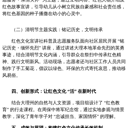
红色故事宣讲，引导幼儿从小树立民族自豪感和社会责任感，
将红色基因的种子播撒在幼小的心灵中。
（二）清明节主题实践：铭记历史，文明传承
红色文化宣讲社科普及志愿服务队面向社区居民开展 “铭
记历史・缅怀先烈” 讲座，通过讲述大理本地革命先烈的英勇
事迹，结合清明节文化内涵，引导群众在祭扫中传承红色精
神、践行文明新风。活动现场，志愿者还与社区工作人员共同
制作了手工菊花，倡议以绿色、环保的方式寄托哀思，推动移
风易俗。
四、创新形式：让红色文化 “活” 在新时代
结合大理州的自然与人文资源，项目组设计了 “红色教
育” 的行走课程。在周保中将军纪念馆，通过实地参观与情景
教学，深化了青年学子对 “忠诚担当、家国情怀” 的理解。
五、成效与展望：构建红色文化传承长效机制