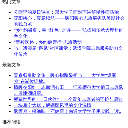
热门文章
公园里的夏日课堂：郑大学子面对面讲解慢性病防治
暖阳拂心，暖意续航—— 暖阳暖心志愿服务队暑期社会
实践总览
“乡” 约盛夏，寻 “红色” 之迹 —— 弘扬和传承大理州红
色文化..
“青衿医路，乡约健康行”志愿活动
当非遗漆扇“遇见”社区课堂：武汉学院志愿服务助力文
化传承
最新文章
青春归巢助文旅，暖心指路显担当——大学生“返家
乡”在岗位绽放..
情暖夕阳红，志愿润心田——江苏师范大学旭日志愿队
走进建湖绿康..
熊猫世界的“一日伙伴”：一个青年志愿者的守护与启迪
一块阜宁大糕，解锁民风里的文化温情
返家乡・探渔味・守健康｜南通大学学子用实践，读..
推荐阅读