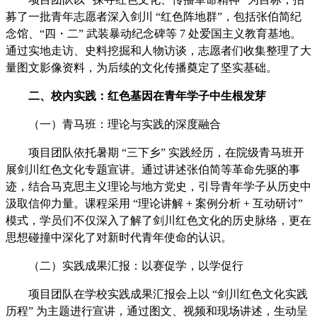
募了一批青年志愿者深入剑川 “红色阵地群”，包括张伯简纪
念馆、“四・二” 武装暴动纪念碑等 7 处爱国主义教育基地。
通过实地走访、史料挖掘和人物访谈，志愿者们收集整理了大
量图文影像资料，为后续的文化传播奠定了坚实基础。
二、校内实践：红色基因在青年学子中生根发芽
（一）青马班：理论与实践的深度融合
项目团队依托暑期 “三下乡” 实践经历，在院级青马班开
展剑川红色文化专题宣讲。通过讲述张伯简等革命先驱的事
迹，结合马克思主义理论与地方党史，引导青年学子从历史中
汲取信仰力量。课程采用 “理论讲解 + 案例分析 + 互动研讨”
模式，学员们不仅深入了解了剑川红色文化的历史脉络，更在
思想碰撞中深化了对新时代青年使命的认识。
（二）实践成果汇报：以赛促学，以学促行
项目团队在学校实践成果汇报会上以 “剑川红色文化实践
历程” 为主题进行宣讲，通过图文、视频和现场讲述，生动呈