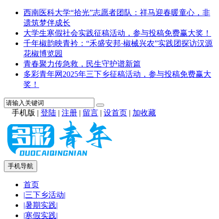
西南医科大学“拾光”志愿者团队：祥马迎春暖童心，非
遗筑梦伴成长
大学生寒假社会实践征稿活动，参与投稿免费赢大奖！
千年椒韵映青衿：“禾盛安邦·椒械兴农”实践团探访汉源
花椒博览园
青春聚力传急救，民生守护谱新篇
多彩青年网2025年三下乡征稿活动，参与投稿免费赢大
奖！
手机版
|
登陆
|
注册
|
留言
|
设首页
|
加收藏
手机导航
首页
|三下乡活动|
|暑期实践|
|寒假实践|